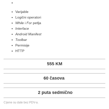
Varijable
Logični operatori
While
i
For
petlja
Interface
Android Manifest
Toolbar
Permisije
HTTP
555 KM
60 časova
2 puta sedmično
Cijene su date bez PDV-a.