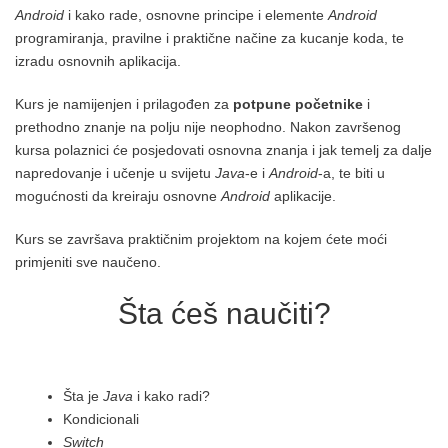
Android
i kako rade, osnovne principe i elemente
Android
programiranja, pravilne i praktične načine za kucanje koda, te
izradu osnovnih aplikacija.
Kurs je namijenjen i prilagođen za
potpune početnike
i
prethodno znanje na polju nije neophodno. Nakon završenog
kursa polaznici će posjedovati osnovna znanja i jak temelj za dalje
napredovanje i učenje u svijetu
Java
-e i
Android
-a, te biti u
mogućnosti da kreiraju osnovne
Android
aplikacije.
Kurs se završava praktičnim projektom na kojem ćete moći
primjeniti sve naučeno.
Šta ćeš naučiti?
Šta je
Java
i kako radi?
Kondicionali
Switch