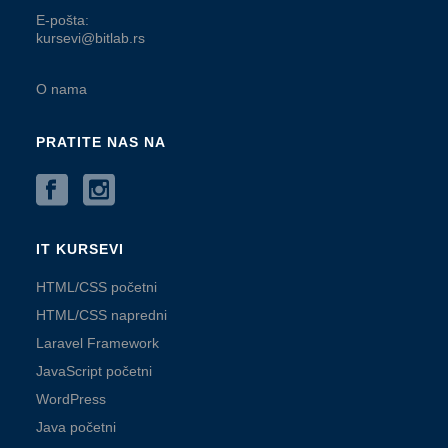
E-pošta:
kursevi@bitlab.rs
O nama
PRATITE NAS NA
IT KURSEVI
HTML/CSS početni
HTML/CSS napredni
Laravel Framework
JavaScript početni
WordPress
Java početni