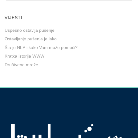
VIJESTI
Uspešno ostavlja pušenje
Ostavljanje pušenja je lako
Šta je NLP i kako Vam može pomoći?
Kratka istorija WWW
Društvene mreže