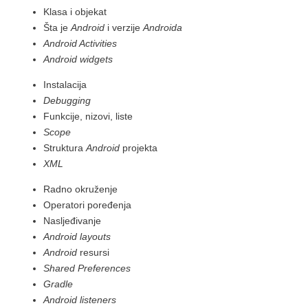
Klasa i objekat
Šta je
Android
i verzije
Androida
Android Activities
Android widgets
Instalacija
Debugging
Funkcije, nizovi, liste
Scope
Struktura
Android
projekta
XML
Radno okruženje
Operatori poređenja
Nasljeđivanje
Android layouts
Android
resursi
Shared Preferences
Gradle
Android listeners