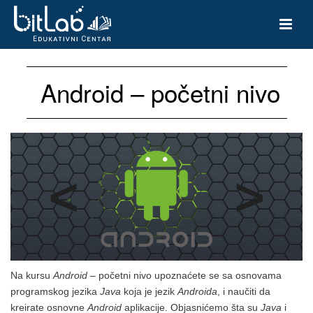
Android – početni nivo
Na kursu
Android
– početni nivo upoznaćete se sa osnovama
programskog jezika
Java
koja je jezik
Androida
, i naučiti da
kreirate osnovne
Android
aplikacije. Objasnićemo šta su
Java
i