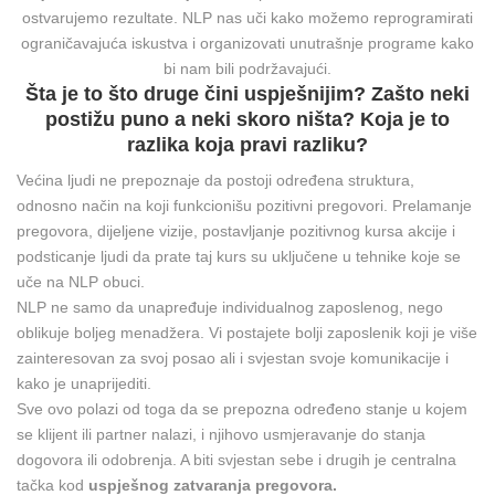
ostvarujemo rezultate. NLP nas uči kako možemo reprogramirati
ograničavajuća iskustva i organizovati unutrašnje programe kako
bi nam bili podržavajući.
Šta je to što druge čini uspješnijim? Zašto neki
postižu puno a neki skoro ništa? Koja je to
razlika koja pravi razliku?
Većina ljudi ne prepoznaje da postoji određena struktura,
odnosno način na koji funkcionišu pozitivni pregovori. Prelamanje
pregovora, dijeljene vizije, postavljanje pozitivnog kursa akcije i
podsticanje ljudi da prate taj kurs su uključene u tehnike koje se
uče na NLP obuci.
NLP ne samo da unapređuje individualnog zaposlenog, nego
oblikuje boljeg menadžera. Vi postajete bolji zaposlenik koji je više
zainteresovan za svoj posao ali i svjestan svoje komunikacije i
kako je unaprijediti.
Sve ovo polazi od toga da se prepozna određeno stanje u kojem
se klijent ili partner nalazi, i njihovo usmjeravanje do stanja
dogovora ili odobrenja. A biti svjestan sebe i drugih je centralna
tačka kod
uspješnog zatvaranja pregovora.