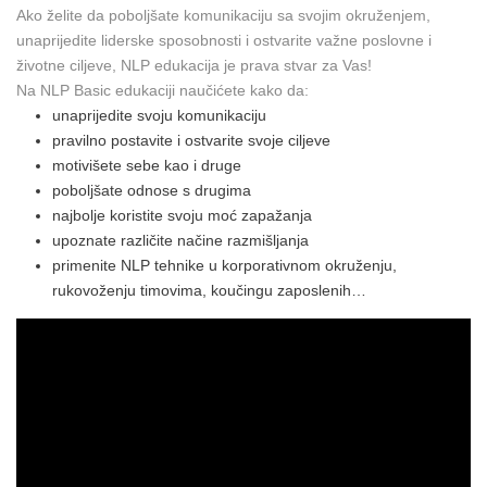
Ako želite da poboljšate komunikaciju sa svojim okruženjem,
unaprijedite liderske sposobnosti i ostvarite važne poslovne i
životne ciljeve, NLP edukacija je prava stvar za Vas!
Na NLP Basic edukaciji naučićete kako da:
unaprijedite svoju komunikaciju
pravilno postavite i ostvarite svoje ciljeve
motivišete sebe kao i druge
poboljšate odnose s drugima
najbolje koristite svoju moć zapažanja
upoznate različite načine razmišljanja
primenite NLP tehnike u korporativnom okruženju,
rukovoženju timovima, koučingu zaposlenih…