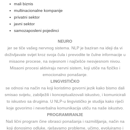
mali biznis
multinacionalne kompanije
privatni sektor
javni sektor
samozaposleni pojedinci
NEURO
jer se tiče vašeg nervnog sistema. NLP je baziran na ideji da vi
doživljavate svijet kroz svoja čula i prevodite te čulne informacije u
misaone procese, na svjesnom i najčešće nesvjesnom nivou.
Misaoni procesi aktiviraju nervni sistem, koji utiče na fizičko i
emocionalno ponašanje.
LINGVISTIČKO
se odnosi na način na koji koristimo govorni jezik kako bismo dali
smisao svijetu, zabilježili i konceptualizovali iskustvo, i komunicirali
to iskustvo sa drugima. U NLP-u lingvističko je studija kako riječi
koje govorimo i neverbalna komunikacija utiču na naše iskustvo.
PROGRAMIRANJE
Naš lični program čine obrasci ponašanja i razmišljanja, način na
koji donosimo odluke, rješavamo probleme, učimo, evoluiramo i