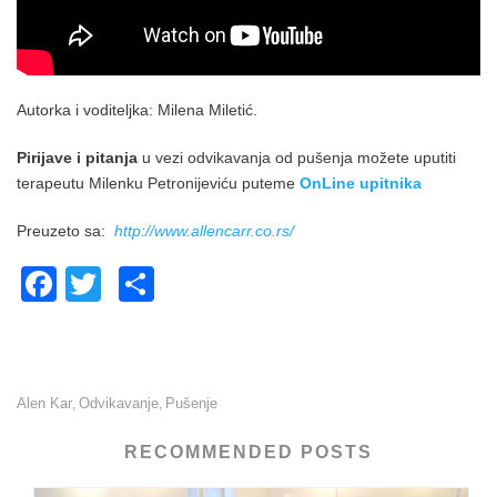
Autorka i voditeljka: Milena Miletić.
Pirijave i pitanja
u vezi odvikavanja od pušenja možete uputiti
terapeutu Milenku Petronijeviću puteme
OnLine upitnika
Preuzeto sa:
http://www.allencarr.co.rs/
F
T
S
a
wi
h
c
tt
ar
e
er
e
Alen Kar
Odvikavanje
Pušenje
,
,
b
o
RECOMMENDED POSTS