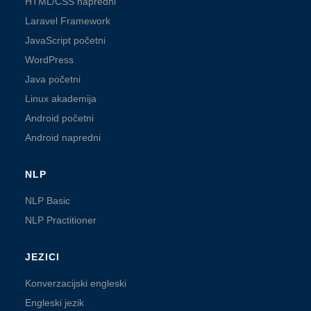
HTML/CSS napredni
Laravel Framework
JavaScript početni
WordPress
Java početni
Linux akademija
Android početni
Android napredni
NLP
NLP Basic
NLP Practitioner
JEZICI
Konverzacijski engleski
Engleski jezik