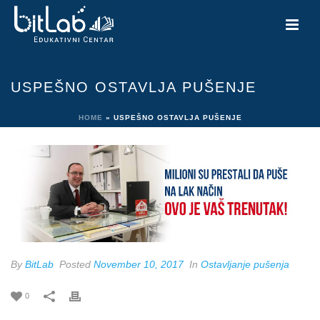
USPEŠNO OSTAVLJA PUŠENJE
HOME
»
USPEŠNO OSTAVLJA PUŠENJE
By
BitLab
Posted
November 10, 2017
In
Ostavljanje pušenja
0