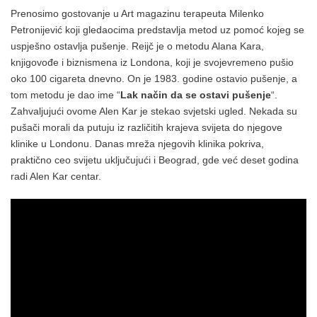
Prenosimo gostovanje u Art magazinu terapeuta Milenko
Petronijević koji gledaocima predstavlja metod uz pomoć kojeg se
uspješno ostavlja pušenje. Reijč je o metodu Alana Kara,
knjigovođe i biznismena iz Londona, koji je svojevremeno pušio
oko 100 cigareta dnevno. On je 1983. godine ostavio pušenje, a
tom metodu je dao ime “
Lak način da se ostavi pušenje
“.
Zahvaljujući ovome Alen Kar je stekao svjetski ugled. Nekada su
pušači morali da putuju iz različitih krajeva svijeta do njegove
klinike u Londonu. Danas mreža njegovih klinika pokriva,
praktično ceo svijetu uključujući i Beograd, gde već deset godina
radi Alen Kar centar.