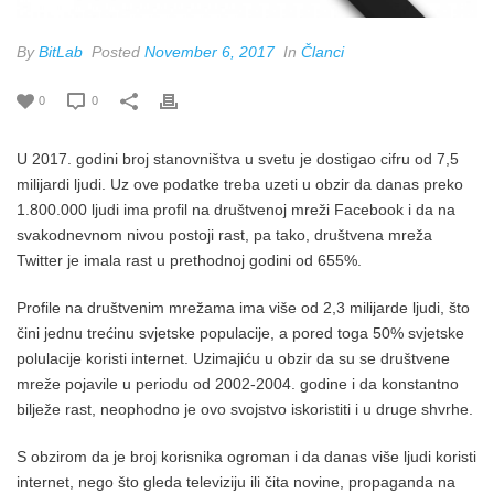
By
BitLab
Posted
November 6, 2017
In
Članci
0
0
U 2017. godini broj stanovništva u svetu je dostigao cifru od 7,5
milijardi ljudi. Uz ove podatke treba uzeti u obzir da danas preko
1.800.000 ljudi ima profil na društvenoj mreži Facebook i da na
svakodnevnom nivou postoji rast, pa tako, društvena mreža
Twitter je imala rast u prethodnoj godini od 655%.
Profile na društvenim mrežama ima više od 2,3 milijarde ljudi, što
čini jednu trećinu svjetske populacije, a pored toga 50% svjetske
polulacije koristi internet. Uzimajiću u obzir da su se društvene
mreže pojavile u periodu od 2002-2004. godine i da konstantno
bilježe rast, neophodno je ovo svojstvo iskoristiti i u druge shvrhe.
S obzirom da je broj korisnika ogroman i da danas više ljudi koristi
internet, nego što gleda televiziju ili čita novine, propaganda na