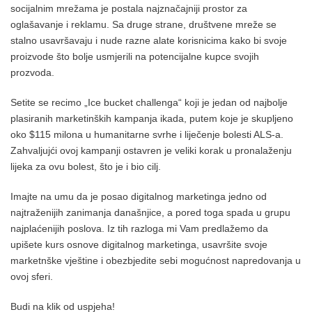
socijalnim mrežama je postala najznačajniji prostor za
oglašavanje i reklamu. Sa druge strane, društvene mreže se
stalno usavršavaju i nude razne alate korisnicima kako bi svoje
proizvode što bolje usmjerili na potencijalne kupce svojih
prozvoda.
Setite se recimo „Ice bucket challenga“ koji je jedan od najbolje
plasiranih marketinških kampanja ikada, putem koje je skupljeno
oko $115 milona u humanitarne svrhe i liječenje bolesti ALS-a.
Zahvaljujći ovoj kampanji ostavren je veliki korak u pronalaženju
lijeka za ovu bolest, što je i bio cilj.
Imajte na umu da je posao digitalnog marketinga jedno od
najtraženijih zanimanja današnjice, a pored toga spada u grupu
najplaćenijih poslova. Iz tih razloga mi Vam predlažemo da
upišete kurs osnove digitalnog marketinga, usavršite svoje
marketnške vještine i obezbjedite sebi mogućnost napredovanja u
ovoj sferi.
Budi na klik od uspjeha!