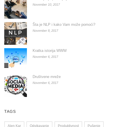
November 10, 2017
Šta je NLP i kako Vam može pomoći?
November 8, 2017
Kratka istorija WWW
November 6, 2017
Društvene mreže
November 6, 2017
TAGS
Alen Kar
Odvikavanje
Produktivnost
Pušenje